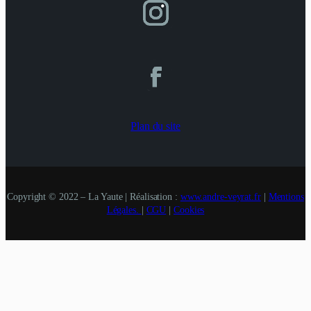
Plan du site
Copyright © 2022 – La Yaute | Réalisation :
www.andre-veyrat.fr
|
Mentions
Légales.
|
CGU
|
Cookies