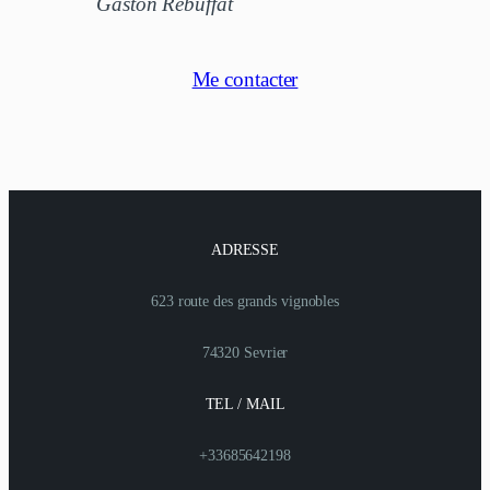
Gaston Rébuffat
Me contacter
ADRESSE
623 route des grands vignobles
74320 Sevrier
TEL / MAIL
+33685642198