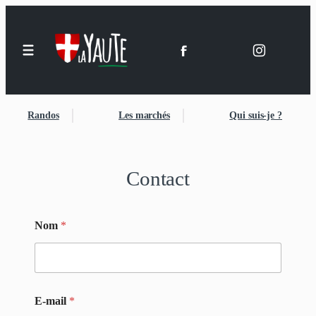
Aller
au
contenu
Randos
Les marchés
Qui suis-je ?
Contact
Nom
*
E-mail
*