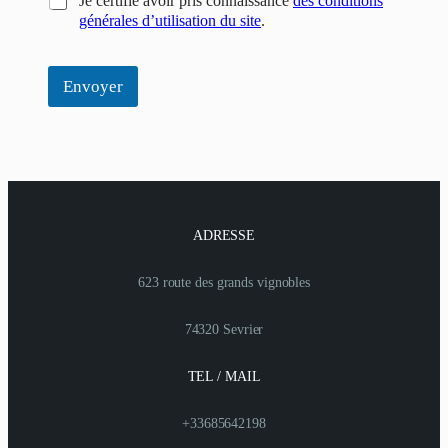
Je certifie avoir pris connaissance
des conditions
générales d’utilisation du site
.
Envoyer
ADRESSE
623 route des grands vignobles
74320 Sevrier
TEL / MAIL
+33685642198