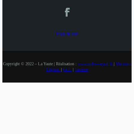
Plan du site
Copyright © 2022 – La Yaute | Réalisation :
www.andre-veyrat.fr
|
Mentions
Légales.
|
CGU
|
Cookies