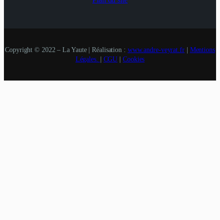
Plan du site
Copyright © 2022 – La Yaute | Réalisation :
www.andre-veyrat.fr
|
Mentions
Légales.
|
CGU
|
Cookies