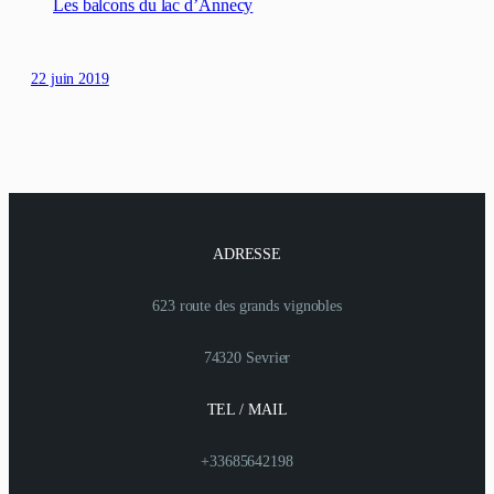
Les balcons du lac d’Annecy
22 juin 2019
ADRESSE
623 route des grands vignobles
74320 Sevrier
TEL / MAIL
+33685642198