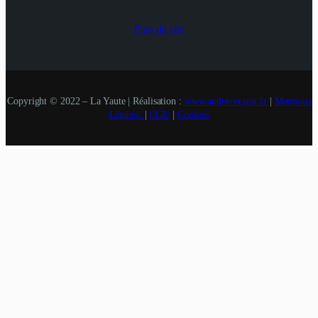
Plan du site
Copyright © 2022 – La Yaute | Réalisation :
www.andre-veyrat.fr
|
Mentions
Légales.
|
CGU
|
Cookies