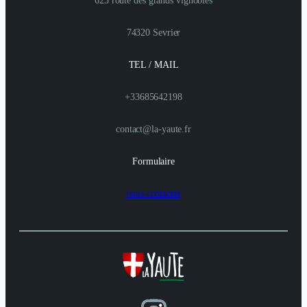
623 route des grands vignobles
74320 Sevrier
TEL / MAIL
+33685642198
contact@la-yaute.fr
Formulaire
nous contacter