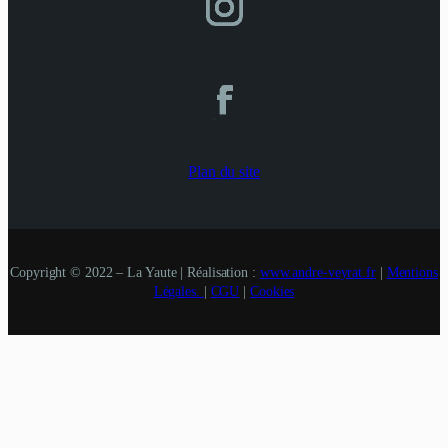
Plan du site
Copyright © 2022 – La Yaute | Réalisation :
www.andre-veyrat.fr
|
Mentions
Légales.
|
CGU
|
Cookies