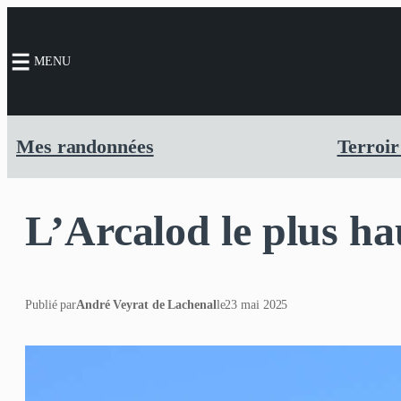
MENU
Mes randonnées
Terroir
L’Arcalod le plus h
Publié par
André Veyrat de Lachenal
le
23 mai 2025