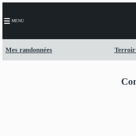
Aller
au
MENU
contenu
Mes randonnées
Terroir
Com