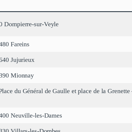
40 Dompierre-sur-Veyle
1480 Fareins
1640 Jujurieux
01390 Mionnay
lace du Général de Gaulle et place de la Grenette
1400 Neuville-les-Dames
1330 Villars-les-Dombes