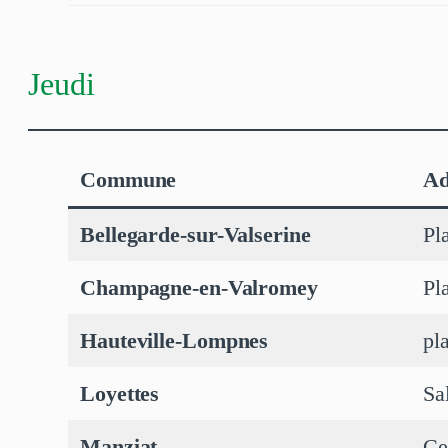
Jeudi
Commune
Ad
Bellegarde-sur-Valserine
Pl
Champagne-en-Valromey
Pl
Hauteville-Lompnes
pl
Loyettes
Sa
Manziat
Ce