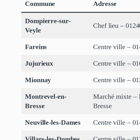
Commune
Adresse
Dompierre-sur-
Chef lieu – 012
Veyle
Fareins
Centre ville – 0
Jujurieux
Centre ville – 0
Mionnay
Centre ville – 
Montrevel-en-
Marché mixte – P
Bresse
Bresse
Neuville-les-Dames
Centre ville – 0
Villars-les-Dombes
Centre ville – 0