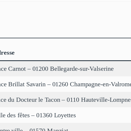
resse
ace Carnot – 01200 Bellegarde-sur-Valserine
ace Brillat Savarin – 01260 Champagne-en-Valrom
ace du Docteur le Tacon – 0110 Hauteville-Lompne
lle des fêtes – 01360 Loyettes
ntre ville – 01570 Manziat