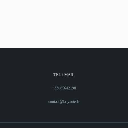
TEL / MAIL
+33685642198
contact@la-yaute.fr