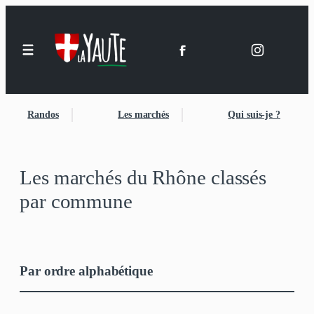
Aller
au
contenu
Randos
Les marchés
Qui suis-je ?
Les marchés du Rhône classés
par commune
Par ordre alphabétique