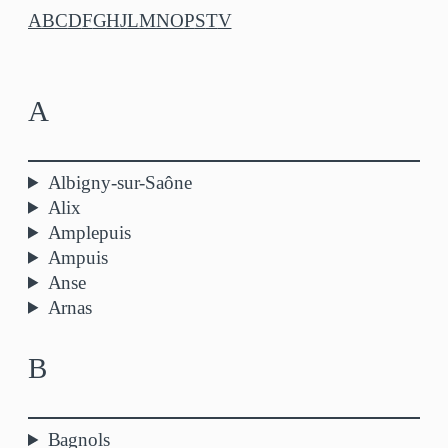
A
B
C
D
F
G
H
J
L
M
N
O
P
S
T
V
A
Albigny-sur-Saône
Alix
Amplepuis
Ampuis
Anse
Arnas
B
Bagnols