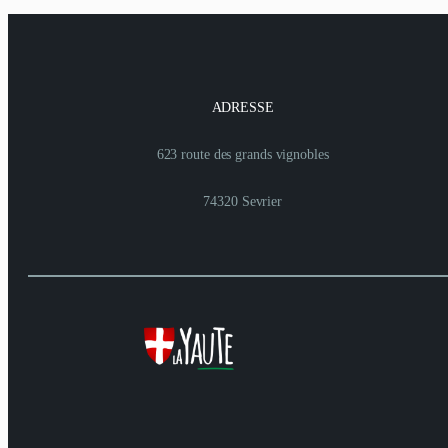
ADRESSE
623 route des grands vignobles
74320 Sevrier