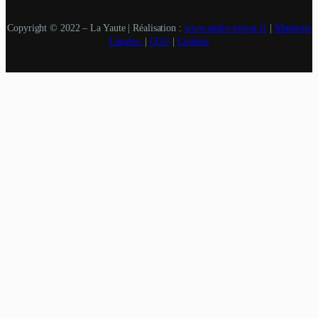
Copyright © 2022 – La Yaute | Réalisation :
www.andre-veyrat.fr
|
Mentions
Légales.
|
CGU
|
Cookies