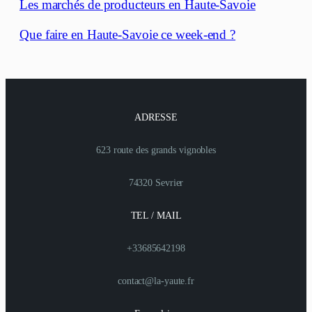
Les marchés de producteurs en Haute-Savoie
Que faire en Haute-Savoie ce week-end ?
ADRESSE
623 route des grands vignobles
74320 Sevrier
TEL / MAIL
+33685642198
contact@la-yaute.fr