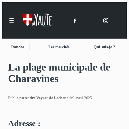
Randos
Les marchés
Qui suis-je ?
La plage municipale de
Charavines
Publié par
André Veyrat de Lachenal
le
9 avril 2025
Adresse :