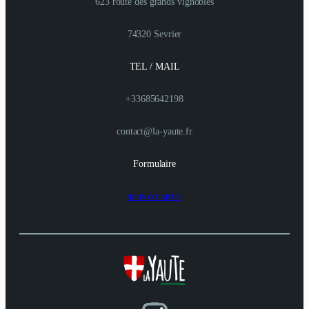
623 route des grands vignobles
74320 Sevrier
TEL / MAIL
+33685642198
contact@la-yaute.fr
Formulaire
nous contacter