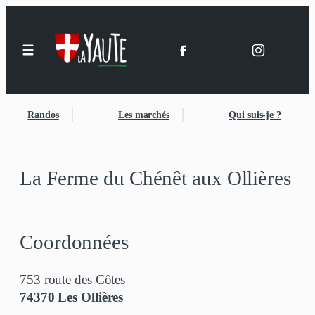
Aller
au
contenu
Randos
Les marchés
Qui suis-je ?
La Ferme du Chénêt aux Ollières
Coordonnées
753 route des Côtes
74370 Les Ollières