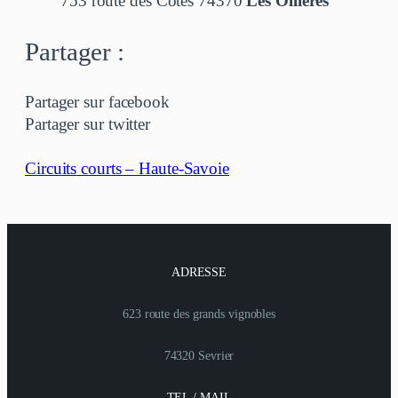
753 route des Côtes 74370
Les Ollières
Partager :
Partager sur facebook
Partager sur twitter
Circuits courts – Haute-Savoie
ADRESSE
623 route des grands vignobles
74320 Sevrier
TEL / MAIL