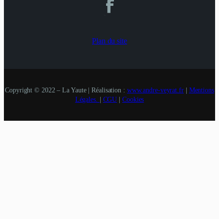
Plan du site
Copyright © 2022 – La Yaute | Réalisation :
www.andre-veyrat.fr
|
Mentions
Légales.
|
CGU
|
Cookies