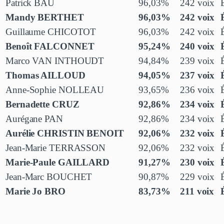
Patrick BAU
96,03%
242 voix
Mandy BERTHET
96,03%
242 voix
Guillaume CHICOTOT
96,03%
242 voix
Benoît FALCONNET
95,24%
240 voix
Marco VAN INTHOUDT
94,84%
239 voix
Thomas AILLOUD
94,05%
237 voix
Anne-Sophie NOLLEAU
93,65%
236 voix
Bernadette CRUZ
92,86%
234 voix
Aurégane PAN
92,86%
234 voix
Aurélie CHRISTIN BENOIT
92,06%
232 voix
Jean-Marie TERRASSON
92,06%
232 voix
Marie-Paule GAILLARD
91,27%
230 voix
Jean-Marc BOUCHET
90,87%
229 voix
Marie Jo BRO
83,73%
211 voix