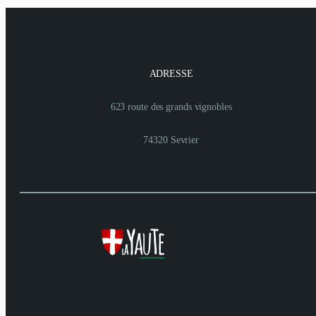
ADRESSE
623 route des grands vignobles
74320 Sevrier