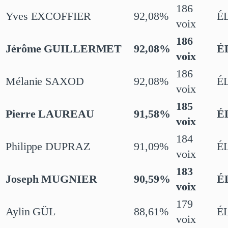
186
Yves EXCOFFIER
92,08%
É
voix
186
Jérôme GUILLERMET
92,08%
É
voix
186
Mélanie SAXOD
92,08%
É
voix
185
Pierre LAUREAU
91,58%
É
voix
184
Philippe DUPRAZ
91,09%
É
voix
183
Joseph MUGNIER
90,59%
É
voix
179
Aylin GÜL
88,61%
É
voix