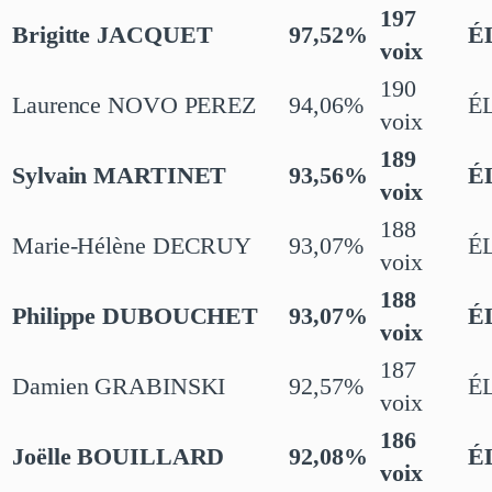
197
Brigitte JACQUET
97,52%
É
voix
190
Laurence NOVO PEREZ
94,06%
É
voix
189
Sylvain MARTINET
93,56%
É
voix
188
Marie-Hélène DECRUY
93,07%
É
voix
188
Philippe DUBOUCHET
93,07%
É
voix
187
Damien GRABINSKI
92,57%
É
voix
186
Joëlle BOUILLARD
92,08%
É
voix