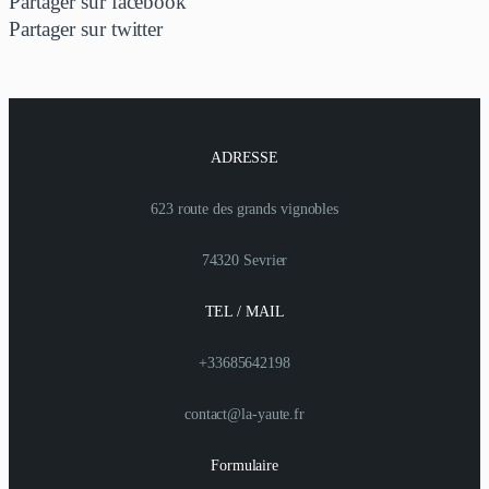
Partager sur facebook
Partager sur twitter
ADRESSE
623 route des grands vignobles
74320 Sevrier
TEL / MAIL
+33685642198
contact@la-yaute.fr
Formulaire