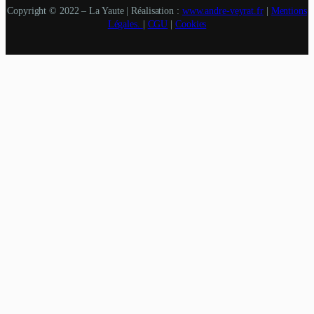
Copyright © 2022 – La Yaute | Réalisation :
www.andre-veyrat.fr
|
Mentions
Légales.
|
CGU
|
Cookies