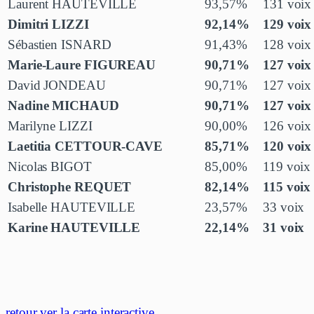
Laurent HAUTEVILLE
93,57%
131 voix
Dimitri LIZZI
92,14%
129 voix
Sébastien ISNARD
91,43%
128 voix
Marie-Laure FIGUREAU
90,71%
127 voix
David JONDEAU
90,71%
127 voix
Nadine MICHAUD
90,71%
127 voix
Marilyne LIZZI
90,00%
126 voix
Laetitia CETTOUR-CAVE
85,71%
120 voix
Nicolas BIGOT
85,00%
119 voix
Christophe REQUET
82,14%
115 voix
Isabelle HAUTEVILLE
23,57%
33 voix
Karine HAUTEVILLE
22,14%
31 voix
retour ver la carte interactive