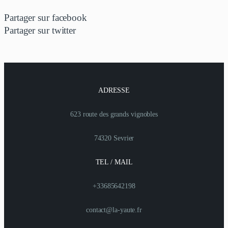
Partager sur facebook
Partager sur twitter
ADRESSE
623 route des grands vignobles
74320 Sevrier
TEL / MAIL
+33685642198
contact@la-yaute.fr