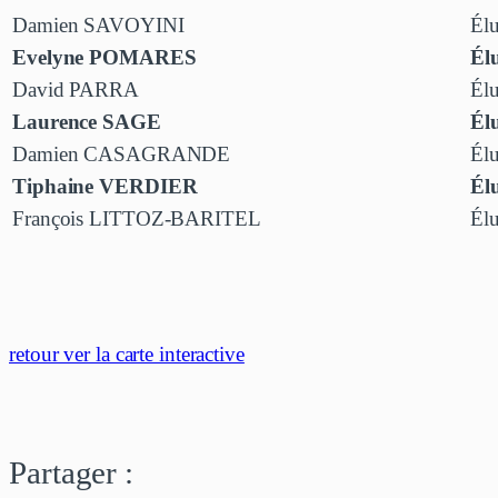
Damien SAVOYINI
Élu
Evelyne POMARES
Élu
David PARRA
Élu
Laurence SAGE
Élu
Damien CASAGRANDE
Élu
Tiphaine VERDIER
Élu
François LITTOZ-BARITEL
Élu
retour ver la carte interactive
Partager :