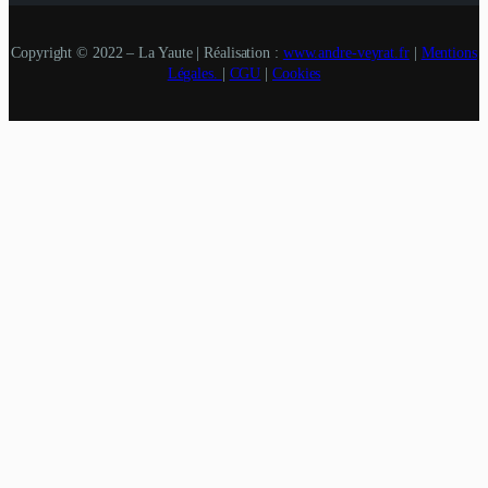
Copyright © 2022 – La Yaute | Réalisation :
www.andre-veyrat.fr
|
Mentions
Légales.
|
CGU
|
Cookies