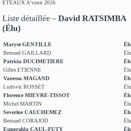
ETEAUX A’venir 2026
Liste détaillée –
David RATSIMBA
(Élu)
Maryse GENTILLE
Élu
Bernard GAILLARD
Élu
Patricia DUCIMETIERE
Élu
Gilles ETIENNE
Élu
Vanessa MAGAND
Élu
Ludovic ROSSET
Élu
Florence MIEVRE-TISSOT
Élu
Michel MARTIN
Élu
Severine CAUCHEMEZ
Élu
Bernard CORAJOD
Élu
Esmeralda CAUL-FUTY
Élu