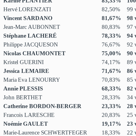
Karine PLANTIER
83,33%
100
Hervé LORENZATI
82,50%
99 
Vincent SARDANO
81,67%
98 
Jean-Marc AUBONNET
80,83%
97 
Stéphane LACHERÉ
78,33%
94 
Philippe JACQUESON
76,67%
92 
Nicolas CHAUMONTET
75,00%
90 
Kristel GUERINI
74,17%
89 
Jessica LEMAIRE
71,67%
86 
Maria Eva LENOURRY
70,83%
85 
Annie PLESSIS
68,33%
82 
John BERTHET
28,33%
34 
Catherine BORDON-BERGER
23,33%
28 
Francois LARESCHE
20,83%
25 
Noémie GAULET
19,17%
23 
Marie-Laurence SCHWERTFEGER
18,33%
22 