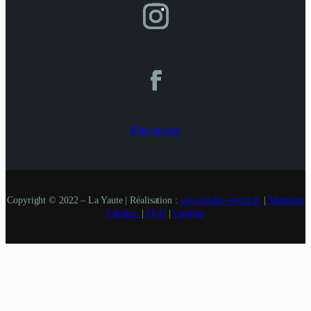
Plan du site
Copyright © 2022 – La Yaute | Réalisation :
www.andre-veyrat.fr
|
Mentions
Légales.
|
CGU
|
Cookies