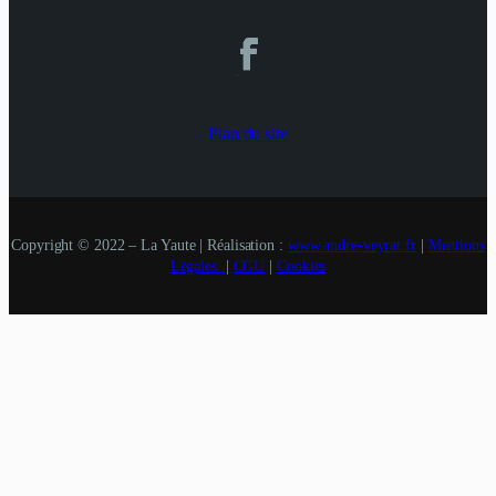
Plan du site
Copyright © 2022 – La Yaute | Réalisation :
www.andre-veyrat.fr
|
Mentions
Légales.
|
CGU
|
Cookies