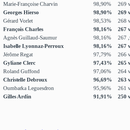
Marie-Françoise Charvin
98,90%
269 
Georges Hierso
98,90%
269 
Gérard Vorlet
98,53%
268 
François Charles
98,16%
267 
Agnès Guillaud-Saumur
98,16%
267 ,
Isabelle Lyonnaz-Perroux
98,16%
267 
Jérôme Regat
97,79%
266 
Gyliane Clerc
97,43%
265 
Roland Guffond
97,06%
264 
Christelle Debroux
96,69%
263 
Oumbarka Leguesdron
95,96%
261 
Gilles Ardin
91,91%
250 