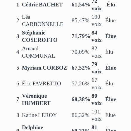
72
1
Cédric BACHET
61,54%
Élu
voix
Léa
100
2
85,47%
Élue
CARBONNELLE
voix
Stéphanie
84
3
71,79%
Élue
COSEROTTO
voix
Arnaud
82
4
70,09%
Élu
COMMUNAL
voix
79
5
Myriam CORBOZ
67,52%
Élue
voix
67
6
Éric FAVRETTO
57,26%
Élu
voix
Véronique
80
7
68,38%
Élue
HUMBERT
voix
101
8
Karine LEROY
86,32%
Élue
voix
Delphine
81