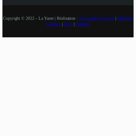
Copyright © 2022 – La Yaute | Réalisation :
www.andre-veyrat.fr
|
Mentions
Légales.
|
CGU
|
Cookies