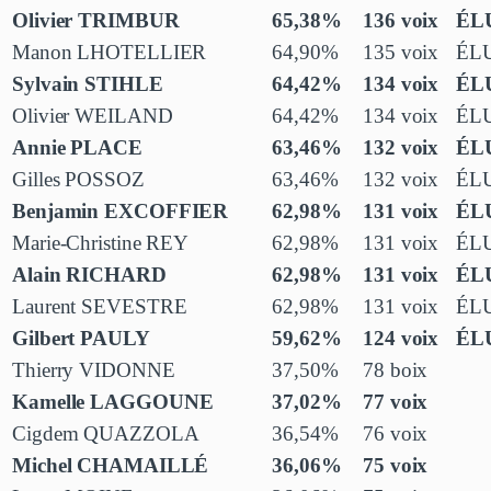
Olivier TRIMBUR
65,38%
136 voix
ÉLU
Manon LHOTELLIER
64,90%
135 voix
ÉLU
Sylvain STIHLE
64,42%
134 voix
ÉLU
Olivier WEILAND
64,42%
134 voix
ÉLU
Annie PLACE
63,46%
132 voix
ÉLU
Gilles POSSOZ
63,46%
132 voix
ÉLU
Benjamin EXCOFFIER
62,98%
131 voix
ÉLU
Marie-Christine REY
62,98%
131 voix
ÉLU
Alain RICHARD
62,98%
131 voix
ÉLU
Laurent SEVESTRE
62,98%
131 voix
ÉLU
Gilbert PAULY
59,62%
124 voix
ÉLU
Thierry VIDONNE
37,50%
78 boix
Kamelle LAGGOUNE
37,02%
77 voix
Cigdem QUAZZOLA
36,54%
76 voix
Michel CHAMAILLÉ
36,06%
75 voix