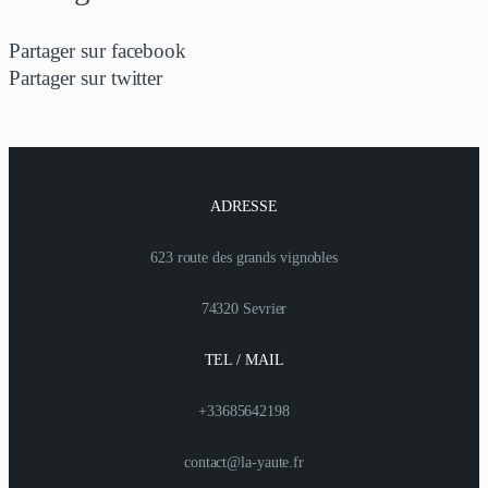
Partager sur facebook
Partager sur twitter
ADRESSE
623 route des grands vignobles
74320 Sevrier
TEL / MAIL
+33685642198
contact@la-yaute.fr