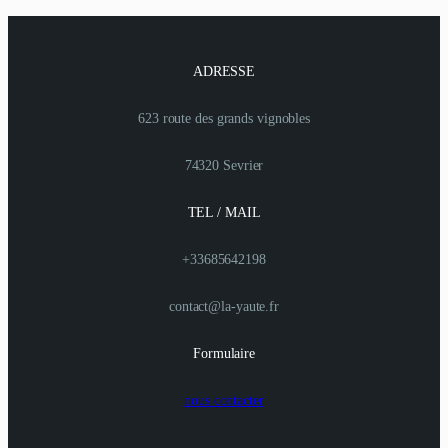
ADRESSE
623 route des grands vignobles
74320 Sevrier
TEL / MAIL
+33685642198
contact@la-yaute.fr
Formulaire
nous contacter