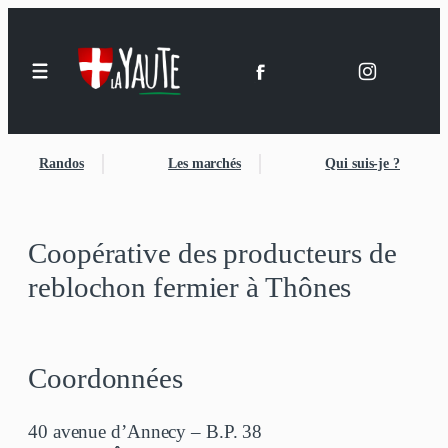
Aller
au
contenu
Randos
Les marchés
Qui suis-je ?
Coopérative des producteurs de
reblochon fermier à Thônes
Coordonnées
40 avenue d’Annecy – B.P. 38