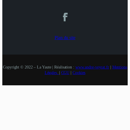
Plan du site
Copyright © 2022 – La Yaute | Réalisation :
www.andre-veyrat.fr
|
Mentions
Légales.
|
CGU
|
Cookies